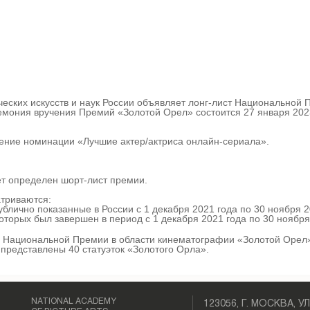
ских искусств и наук России объявляет лонг-лист Национальной 
емония вручения Премий «Золотой Орел» состоится 27 января 2023
ление номинации «Лучшие актер/актриса онлайн-сериала».
ет определен шорт-лист премии.
атриваются:
блично показанные в России с 1 декабря 2021 года по 30 ноября 2
оторых был завершен в период с 1 декабря 2021 года по 30 ноября
 Национальной Премии в области кинематографии «Золотой Орел
 представлены 40 статуэток «Золотого Орла».
NATIONAL ACADEMY
123056, Г. МОСКВА, У